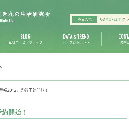
08月07日オク
今日の花
花研コーヒーブレイク
データとトレンド
お問
ク
手帳2012』先行予約開始！
予約開始！