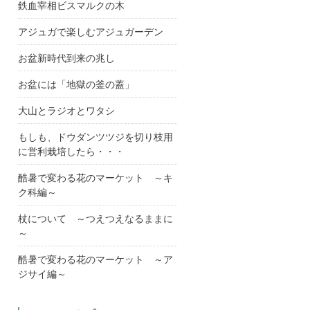
鉄血宰相ビスマルクの木
アジュガで楽しむアジュガーデン
お盆新時代到来の兆し
お盆には「地獄の釜の蓋」
大山とラジオとワタシ
もしも、ドウダンツツジを切り枝用
に営利栽培したら・・・
酷暑で変わる花のマーケット ～キ
ク科編～
杖について ～つえつえなるままに
～
酷暑で変わる花のマーケット ～ア
ジサイ編～