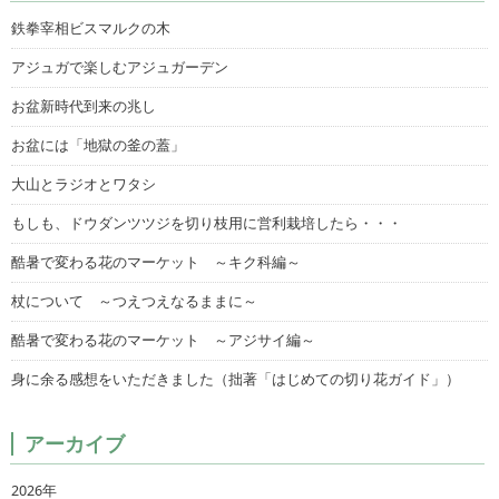
鉄拳宰相ビスマルクの木
アジュガで楽しむアジュガーデン
お盆新時代到来の兆し
お盆には「地獄の釜の蓋」
大山とラジオとワタシ
もしも、ドウダンツツジを切り枝用に営利栽培したら・・・
酷暑で変わる花のマーケット ～キク科編～
杖について ～つえつえなるままに～
酷暑で変わる花のマーケット ～アジサイ編～
身に余る感想をいただきました（拙著「はじめての切り花ガイド」）
アーカイブ
2026年