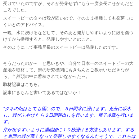
受けていたのですが、それが発芽せずにもう一度会長にせがんだと
ころでした。
スイートピーのタネは殻が固いので、そのまま播種しても発芽しに
くいとのアドバイス。
一晩、水に浸けるなどして、そのあと発芽しやすいように殻を傷つ
けてから播種すると、発芽しやすいとのこと。
そのようにして事務局長のスイートピーは発芽したのです。
そうだったのか～！と思いきや、自分で日本一のスイートピーの大
産地を取材して、県の研究機関にもきちんとご教示いただきなが
ら、全然頭の中に蓄積されていなかった～。
取材記事はこちら。
記事にきちんと書いてあるではないか！
“タネの殻はとても固いので、３日間水に浸けます。充分に吸水
し、殻がふやけたら３日間芽出しを行います。種子冷蔵を行いま
す。
芽が出やすいように濃硫酸に１０秒浸ける方法もあります。する
と表面の殻が薄くなって発芽しやすくなるんだそうで、これらは