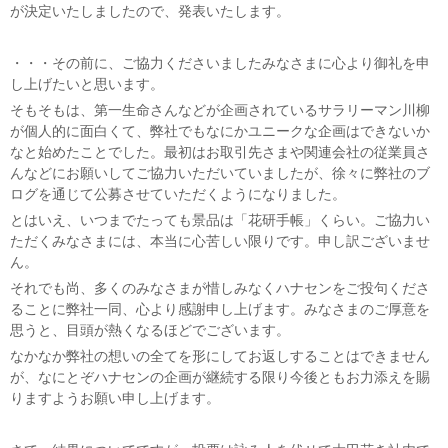
が決定いたしましたので、発表いたします。
・・・その前に、ご協力くださいましたみなさまに心より御礼を申
し上げたいと思います。
そもそもは、第一生命さんなどが企画されているサラリーマン川柳
が個人的に面白くて、弊社でもなにかユニークな企画はできないか
なと始めたことでした。最初はお取引先さまや関連会社の従業員さ
んなどにお願いしてご協力いただいていましたが、徐々に弊社のブ
ログを通じて公募させていただくようになりました。
とはいえ、いつまでたっても景品は「花研手帳」くらい。ご協力い
ただくみなさまには、本当に心苦しい限りです。申し訳ございませ
ん。
それでも尚、多くのみなさまが惜しみなくハナセンをご投句くださ
ることに弊社一同、心より感謝申し上げます。みなさまのご厚意を
思うと、目頭が熱くなるほどでございます。
なかなか弊社の想いの全てを形にしてお返しすることはできません
が、なにとぞハナセンの企画が継続する限り今後ともお力添えを賜
りますようお願い申し上げます。