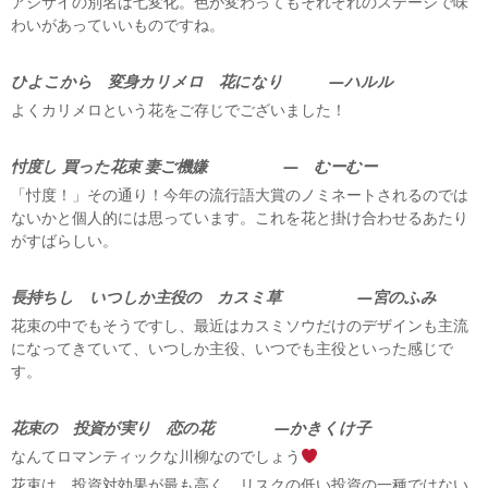
アジサイの別名は七変化。色が変わってもそれぞれのステージで味
わいがあっていいものですね。
ひよこから 変身カリメロ 花になり —ハルル
よくカリメロという花をご存じでございました！
忖度し 買った花束 妻ご機嫌 — むーむー
「忖度！」その通り！今年の流行語大賞のノミネートされるのでは
ないかと個人的には思っています。これを花と掛け合わせるあたり
がすばらしい。
長持ちし いつしか主役の カスミ草 —宮のふみ
花束の中でもそうですし、最近はカスミソウだけのデザインも主流
になってきていて、いつしか主役、いつでも主役といった感じで
す。
花束の 投資が実り 恋の花 —かきくけ子
なんてロマンティックな川柳なのでしょう
花束は、投資対効果が最も高く、リスクの低い投資の一種ではない