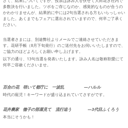
さて、結果についてですが、投票は詠み人を伏せて大田花き社内で
多数決を行いました。ツボをご存じなのか、感覚的なものが合うの
かわかりませんが、結果的に中には2句当選される方もいらっしゃい
ました。あくまでもフェアに選出されていますので、何卒ご了承く
ださい。
当選者さまには、別途弊社よりメールでご連絡させていただきま
す。花研手帳（8月下旬発行）のご送付先をお伺いいたしますので、
ご協力のほどよろしくお願い申し上げます。
以下の通り、13句当選を発表いたします。詠み人名は敬称割愛にて
何卒ご容赦くださいませ。
百合の花 咲いて都庁に 一波乱 —ハルル
時代の寵児！キーワードが盛り込まれていてさすがです。
花卉農家 徹子の部屋見て 流行追う —3代目ふくろう
本当にそうかも！