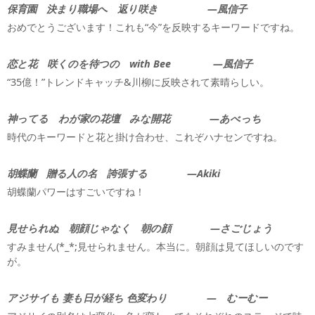
保育園 決まり職場へ 返り咲き —風信子
おめでとうございます！これも“今”を反映するキーワードですね。
恋と花 咲くのを待つの with Bee —風信子
“35億！”トレンドキャッチ&川柳に反映されて素晴らしい。
神ってる わが家の花壇 みな開花 —あべっち
時代のキーワードと花と掛け合わせ、これぞハナセンですね。
胡蝶蘭 贈る人の名 誇張する —Akiki
胡蝶蘭パワーはすごいですね！
見せられぬ 朝顔じゃなく 朝の顔 —さごじょう
すみません(*_*;見せられません。本当に。朝顔は見てほしいのです
が。
アジサイも 妻も日が経ち 色変わり — むーむー