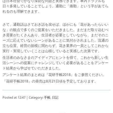
は日本社会でかなり深刻な問題と実感できます。車内トラブルも
日々多発していることでしょう。通勤に「痛勤」という字があてら
れるのも理解できます。
さて、通勤話はさておき話を戻せば、ほかにも「花があったらいい
な」の観点で多くのご提案をいただきました。まだまだ取り込むべ
き需要がたくさんあり、生活者が必要としていながら、まだそのニ
ーズに応えていないシーンがあることに気付かされました。流通の
立ち位置、経営の規模に関わらず、花き業界の一員としてこれから
実行・実現していくことは山積していると実感した次第です。
生活者のみなさまのアイディアにヒントを得て、これから新しい生
活シーンへの提案にチャレンジしていく必要があることをアンケー
ト結果から学ばせていただきました。
アンケート結果のまとめは『花研手帳2018』をご参照ください。
『花研手帳2018』の発売は8月21日頃を予定しております。
Posted at 12:47 | Category:
手帳
,
日記