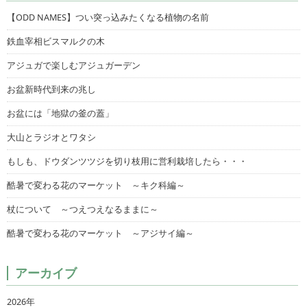
【ODD NAMES】つい突っ込みたくなる植物の名前
鉄血宰相ビスマルクの木
アジュガで楽しむアジュガーデン
お盆新時代到来の兆し
お盆には「地獄の釜の蓋」
大山とラジオとワタシ
もしも、ドウダンツツジを切り枝用に営利栽培したら・・・
酷暑で変わる花のマーケット ～キク科編～
杖について ～つえつえなるままに～
酷暑で変わる花のマーケット ～アジサイ編～
アーカイブ
2026年