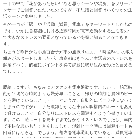
ートの中で「花があったらいいなと思うシーンや場所」をフリーア
ンサーでご回答いただいたのですが、不思議と回答はいくつかの生
活シーンに集中しました。
その一つが「駅」や「通勤（満員）電車」をキーワードとしたもの
です。いかに首都圏における通勤時間が電車通勤をする生活者の中
で大きなストレスの要素となっているかを窺い知ることができま
す。
ちょうど昨日から小池百合子知事の旗振りの元、「時差Biz」の取り
組みがスタートしましたが、東京都はきちんと生活者のストレスを
解消すべく、的確にポイントを得て課題に取り組み始めたと言える
でしょう。
脱線しますが、ちなみにアタクシも電車通勤です。しかし、始業時
刻が平均的な時間よりも幾分早いことと、帰りの時刻も混雑のピー
クを避けていること（・・・というか、自動的にピーク後になって
しまうのですが）、また混雑しがちな車両や駅構内のルートをあえ
て避けることで、自分なりにストレスを回避するよう心掛けていま
す。この回避ルートを見出すまではかなりストレスでしたし、車内
で不快な思いもたくさんしました。混雑ピーク時には回避ルートも
回避にはならないでしょう。都内を電車通勤していると、満員電車