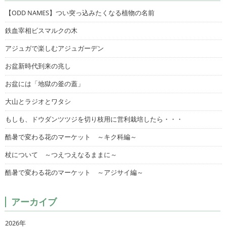
【ODD NAMES】つい突っ込みたくなる植物の名前
鉄血宰相ビスマルクの木
アジュガで楽しむアジュガーデン
お盆新時代到来の兆し
お盆には「地獄の釜の蓋」
大山とラジオとワタシ
もしも、ドウダンツツジを切り枝用に営利栽培したら・・・
酷暑で変わる花のマーケット ～キク科編～
杖について ～つえつえなるままに～
酷暑で変わる花のマーケット ～アジサイ編～
アーカイブ
2026年