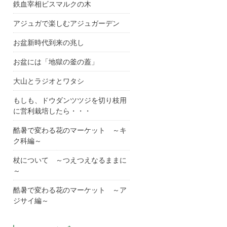
鉄血宰相ビスマルクの木
アジュガで楽しむアジュガーデン
お盆新時代到来の兆し
お盆には「地獄の釜の蓋」
大山とラジオとワタシ
もしも、ドウダンツツジを切り枝用
に営利栽培したら・・・
酷暑で変わる花のマーケット ～キ
ク科編～
杖について ～つえつえなるままに
～
酷暑で変わる花のマーケット ～ア
ジサイ編～