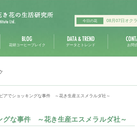
08月07日オク
今日の花
花研コーヒーブレイク
データとトレンド
お問
ク
ピアでショッキングな事件 ～花き生産エスメラルダ社～
ングな事件 ～花き生産エスメラルダ社～