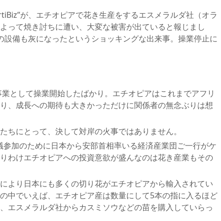
rtiBiz”が、エチオピアで花き生産をするエスメラルダ社（オラ
よって焼き討ちに遭い、大変な被害が出ていると報じまし
新鋭の設備も灰になったというショッキングな出来事。操業停止に
規事業として操業開始したばかり。エチオピアはこれまでアフリ
り、成長への期待も大きかっただけに関係者の無念ぶりは想
たちにとって、決して対岸の火事ではありません。
AD会議参加のために日本から安部首相率いる経済産業団ご一行がケ
りわけエチオピアへの投資意欲が盛んなのは花き産業もその
により日本にも多くの切り花がエチオピアから輸入されてい
の中でいえば、エチオピア産は数量にして5本の指に入るほど
、エスメラルダ社からカスミソウなどの苗を購入していらっ