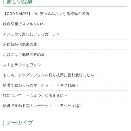
新しい記事
【ODD NAMES】つい突っ込みたくなる植物の名前
鉄血宰相ビスマルクの木
アジュガで楽しむアジュガーデン
お盆新時代到来の兆し
お盆には「地獄の釜の蓋」
大山とラジオとワタシ
もしも、ドウダンツツジを切り枝用に営利栽培したら・・・
酷暑で変わる花のマーケット ～キク科編～
杖について ～つえつえなるままに～
酷暑で変わる花のマーケット ～アジサイ編～
アーカイブ