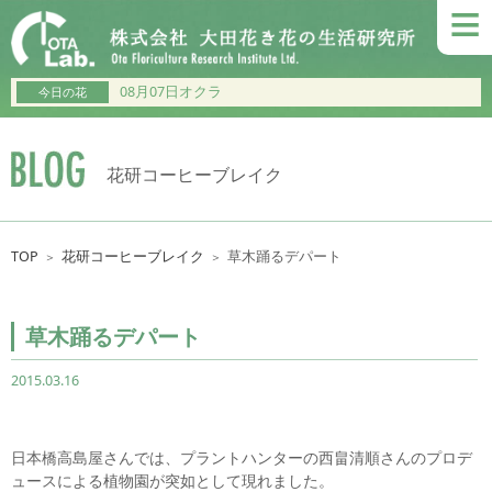
≡
08月07日オクラ
今日の花
花研コーヒーブレイク
TOP
花研コーヒーブレイク
草木踊るデパート
＞
＞
草木踊るデパート
2015.03.16
日本橋高島屋さんでは、プラントハンターの西畠清順さんのプロデ
ュースによる植物園が突如として現れました。