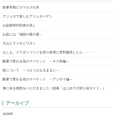
鉄拳宰相ビスマルクの木
アジュガで楽しむアジュガーデン
お盆新時代到来の兆し
お盆には「地獄の釜の蓋」
大山とラジオとワタシ
もしも、ドウダンツツジを切り枝用に営利栽培したら・・・
酷暑で変わる花のマーケット ～キク科編～
杖について ～つえつえなるままに～
酷暑で変わる花のマーケット ～アジサイ編～
身に余る感想をいただきました（拙著「はじめての切り花ガイド」）
アーカイブ
2026年