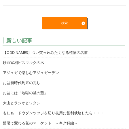
新しい記事
【ODD NAMES】つい突っ込みたくなる植物の名前
鉄血宰相ビスマルクの木
アジュガで楽しむアジュガーデン
お盆新時代到来の兆し
お盆には「地獄の釜の蓋」
大山とラジオとワタシ
もしも、ドウダンツツジを切り枝用に営利栽培したら・・・
酷暑で変わる花のマーケット ～キク科編～