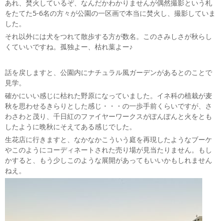
あれ、焚火しているぞ、なんだかわかりませんが偶然撮影という札
をたてた5-6名の方々が公園の一区画で本当に焚火し、撮影していま
した。
それ以外には犬をつれて散歩する方が数名。このさみしさが秋らし
くていいですね。孤独よー、枯れ葉よー♪
話を戻しますと、公園内にナチュラル風ガーデンがあるとのことで
見学。
確かにいい感じに枯れた野原になっていました。イネ科の植栽が麦
秋を思わせるきらりとした感じ・・・の一歩手前くらいですが、さ
わさわと茂り、千日紅のファイヤーワークスがぽんぽんと火をとも
したように晩秋にそえてある感じでした。
生花店に行きますと、なかなかこういう庭を再現したようなブーケ
やこのようにコーディネートされた売り場が見当たりません。もし
かすると、もう少しこのような展開があってもいいかもしれません
ねえ。