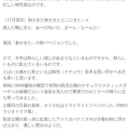
忙しい研究員なのです。
（11月某日）秋がきた秋がきたどこにきた～♬
踏んだ靴にきた、あーの匂いだ、ぎーん－なーんだ～
童謡「春がきた」の秋バージョンでした。
さて、今年は秋らしい感じがあまりなくいるものですから、秋らし
いものに飢えているいるのです。
とはいえ確かに秋といえば銀杏（イチョウ）並木を思い浮かべる方
も多いと思います。
単純にNHK趣味の園芸で有明の防災公園のナチュラリスティックガ
ーデンが綺麗だという放送を見たので豊洲でのセミナーの帰りに立
ち寄ってみました。
土曜日の日暮れ直前、そうそれはトワイライトゾーンだった（FMの
ラジオドラマ風）。
防災公園の真っ赤に紅葉したアメリカハナミズキが夕暮れ時に浮か
び上がり、優しい焚火のようだ。