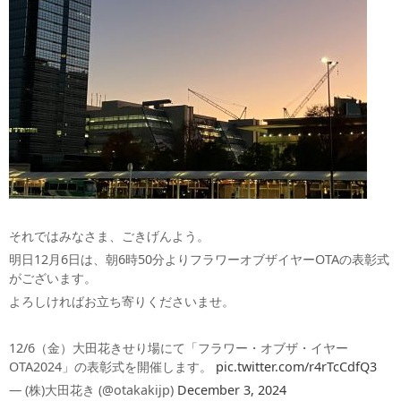
それではみなさま、ごきげんよう。
明日12月6日は、朝6時50分よりフラワーオブザイヤーOTAの表彰式
がございます。
よろしければお立ち寄りくださいませ。
12/6（金）大田花きせり場にて「フラワー・オブザ・イヤー
OTA2024」の表彰式を開催します。
pic.twitter.com/r4rTcCdfQ3
— (株)大田花き (@otakakijp)
December 3, 2024