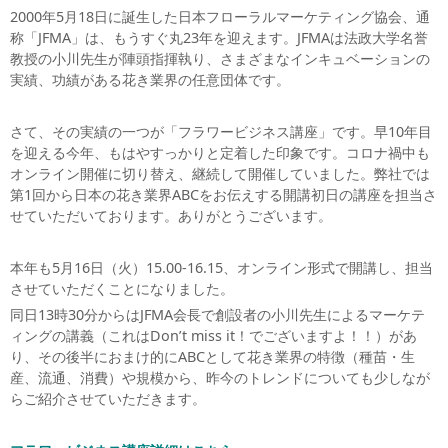
2000年5月18日に誕生した日本フローラルマーケティング協会、通
称「JFMA」は、もうすぐ丸23年を迎えます。JFMAは法政大学名誉
教授の小川先生が陣頭指揮執り、さまざまなインキュベーションの
実績、功績がある花き業界の任意団体です。
さて、その実績の一つが「フラワービジネス講座」です。早10年目
を迎える今年、もはやすっかりと定着した印象です。コロナ禍中も
オンライン開催に切り替え、継続して開催していました。弊社では
第1回から日本の花き業界ABCをお伝えする開講初日の講座を担当さ
せていただいております。ありがとうございます。
本年も5月16日（火）15.00-16.15、オンライン形式で開講し、担当
させていただくことになりました。
同日13時30分からはJFMA会長で創設者の小川先生によるマーケテ
ィングの講義（これはDon’t miss it！でございますよ！！）があ
り、その後半におまけ的にABCとして花き業界の特徴（種苗・生
産、流通、消費）や規模から、昨今のトレンドについても少しなが
らご紹介させていただきます。