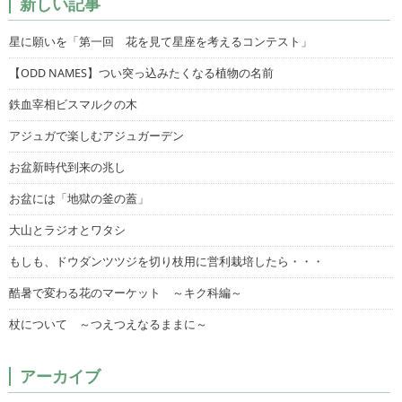
新しい記事
星に願いを「第一回 花を見て星座を考えるコンテスト」
【ODD NAMES】つい突っ込みたくなる植物の名前
鉄血宰相ビスマルクの木
アジュガで楽しむアジュガーデン
お盆新時代到来の兆し
お盆には「地獄の釜の蓋」
大山とラジオとワタシ
もしも、ドウダンツツジを切り枝用に営利栽培したら・・・
酷暑で変わる花のマーケット ～キク科編～
杖について ～つえつえなるままに～
アーカイブ