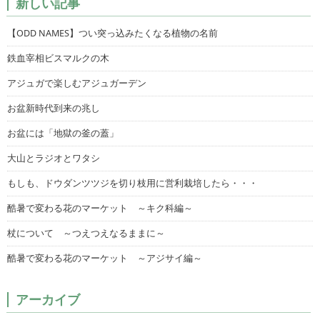
新しい記事
【ODD NAMES】つい突っ込みたくなる植物の名前
鉄血宰相ビスマルクの木
アジュガで楽しむアジュガーデン
お盆新時代到来の兆し
お盆には「地獄の釜の蓋」
大山とラジオとワタシ
もしも、ドウダンツツジを切り枝用に営利栽培したら・・・
酷暑で変わる花のマーケット ～キク科編～
杖について ～つえつえなるままに～
酷暑で変わる花のマーケット ～アジサイ編～
アーカイブ