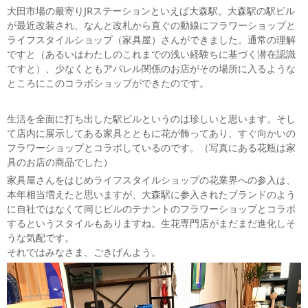
大田市場の最寄りJRステーションといえば大森駅。大森駅の駅ビル
が最近改装され、なんと改札から直ぐの動線にフラワーショップと
ライフスタイルショップ（家具屋）さんができました。通常の理解
ですと（あるいはわたしのこれまでの浅い経験ちに基づく潜在認識
ですと）、少なくともアパレル関係のお店がその場所に入るような
ところにこのコラボショップができたのです。
生活を全面に打ち出した駅ビルというのは珍しいと思います。そし
て店内に展示してある家具とともに花が飾ってあり、すぐ向かいの
フラワーショップとコラボしているのです。（写真にある花瓶は家
具のお店の商品でした）
家具屋さんをはじめライフスタイルショップの花業界への参入は、
本年相当増えたと思いますが、大森駅に参入されたブランドのよう
に自社ではなくて同じビルのテナントのフラワーショップとコラボ
するというスタイルもありますね。生花専門店がまだまだ進化しそ
うな気配です。
それではみなさま、ごきげんよう。