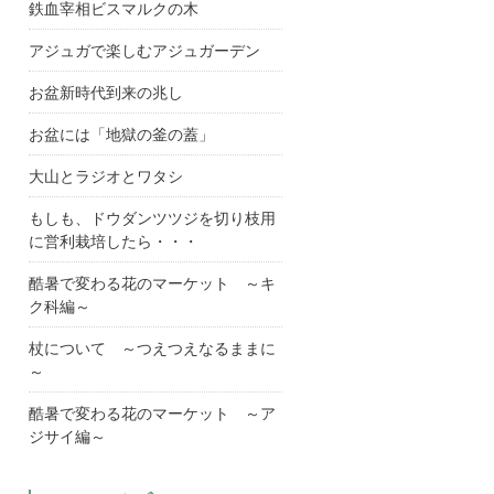
鉄血宰相ビスマルクの木
アジュガで楽しむアジュガーデン
お盆新時代到来の兆し
お盆には「地獄の釜の蓋」
大山とラジオとワタシ
もしも、ドウダンツツジを切り枝用
に営利栽培したら・・・
酷暑で変わる花のマーケット ～キ
ク科編～
杖について ～つえつえなるままに
～
酷暑で変わる花のマーケット ～ア
ジサイ編～