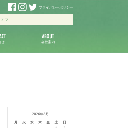
プライバシーポリシー
ステラ
合せ
会社案内
2026年8月
月
火
水
木
金
土
日
1
2