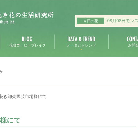
08月08日モン
今日の花
花研コーヒーブレイク
データとトレンド
お問
ク
花き卸売園芸市場様にて
場様にて