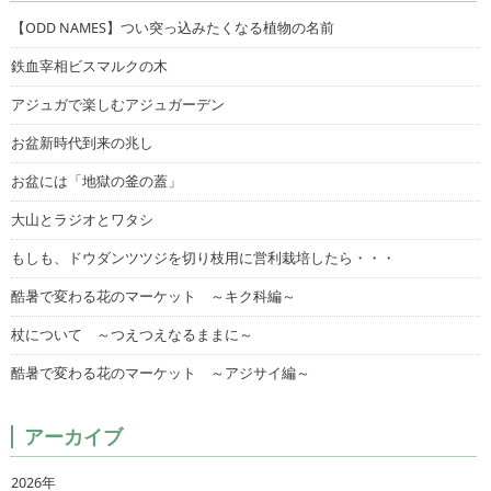
【ODD NAMES】つい突っ込みたくなる植物の名前
鉄血宰相ビスマルクの木
アジュガで楽しむアジュガーデン
お盆新時代到来の兆し
お盆には「地獄の釜の蓋」
大山とラジオとワタシ
もしも、ドウダンツツジを切り枝用に営利栽培したら・・・
酷暑で変わる花のマーケット ～キク科編～
杖について ～つえつえなるままに～
酷暑で変わる花のマーケット ～アジサイ編～
アーカイブ
2026年