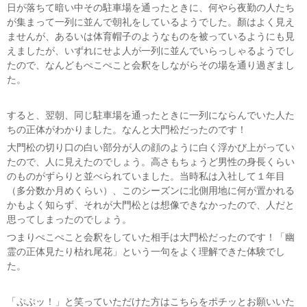
日が落ちて暗い中その駐車場を通ったときに、何やら夜勤の人たち
が集まって一列に並んで朝礼をしているようでした。顏はよく見え
ませんが、あるいは体育帽子のようなものを被っているようにも見
えましたが、いずれにせよ人が一列に並んでいらっしゃるようでし
たので、なんどもぺこぺこと会釈をしながらその場を通り過ぎまし
た。
すると、翌朝、同じ駐車場を通ったときに一列にならんでいた人た
ちの正体がわかりました。なんと大門松だったのです！
大門松の切り口の白い部分が人の顔のように白く浮かび上がってい
たので、人に見えたのでしょう。高さもちょうど男性の身長くらい
のものがずらりと並べられていました。当時私は入社して１年目
（多分数か月めくらい）、このシーズンに北側用地に何が置かれる
かもよく知らず、それが大門松とは想像できなかったので、人だと
思ってしまったのでしょう。
つまりぺこぺこと会釈をしていた相手は大門松だったのです！「幽
霊の正体見たり枯れ尾花」という一句をよく理解できた体験でし
た。
「ぷぷッ！」と笑っていただけた方はこちらをポチッとお願いいた