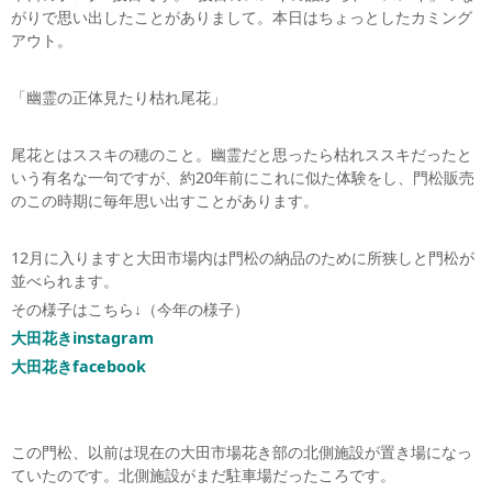
がりで思い出したことがありまして。本日はちょっとしたカミング
アウト。
「幽霊の正体見たり枯れ尾花」
尾花とはススキの穂のこと。幽霊だと思ったら枯れススキだったと
いう有名な一句ですが、約20年前にこれに似た体験をし、門松販売
のこの時期に毎年思い出すことがあります。
12月に入りますと大田市場内は門松の納品のために所狭しと門松が
並べられます。
その様子はこちら↓（今年の様子）
大田花きinstagram
大田花きfacebook
この門松、以前は現在の大田市場花き部の北側施設が置き場になっ
ていたのです。北側施設がまだ駐車場だったころです。