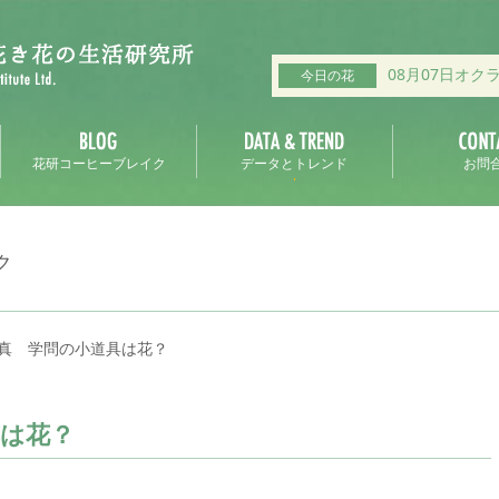
08月07日オク
今日の花
花研コーヒーブレイク
データとトレンド
お問
ク
真 学問の小道具は花？
具は花？