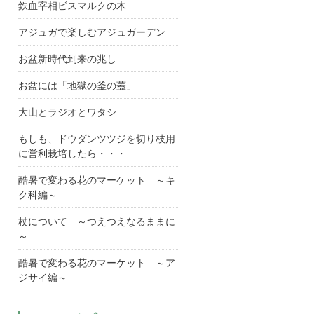
鉄血宰相ビスマルクの木
アジュガで楽しむアジュガーデン
お盆新時代到来の兆し
お盆には「地獄の釜の蓋」
大山とラジオとワタシ
もしも、ドウダンツツジを切り枝用
に営利栽培したら・・・
酷暑で変わる花のマーケット ～キ
ク科編～
杖について ～つえつえなるままに
～
酷暑で変わる花のマーケット ～ア
ジサイ編～