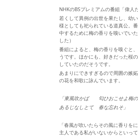
NHKのBSプレミアムの番組「偉
若くして異例の出世を果たし、幼い
様としても祀られている道真公。番
中するために梅の香りを嗅いでいた
した）
番組によると、梅の香りを嗅ぐと、
うです。ほかにも、好きだった桜の
していたのだそうです。
あまりにできすぎるので周囲の嫉妬
の花を和歌に詠んでいます。
「東風吹かば 匂ひおこせよ梅の
あるじなしとて 春な忘れそ」
「春風が吹いたらその風に香りをに
主人である私がいないからといって