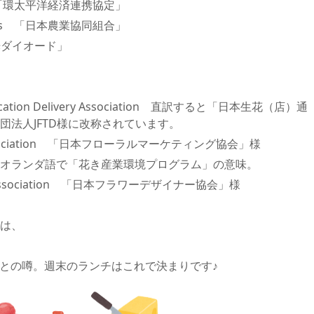
rship 「環太平洋経済連携協定」
eratives 「日本農業協同組合」
 「発光ダイオード」
mmunication Delivery Association 直訳すると「日本生花（店）通
団法人JFTD様に改称されています。
ing Association 「日本フローラルマーケティング協会」様
ierteelt オランダ語で「花き産業環境プログラム」の意味。
ers’ Association 「日本フラワーデザイナー協会」様
は、
いとの噂。週末のランチはこれで決まりです♪