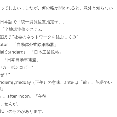
ってしまいましたが、何の略か聞かれると、意外と知らない
ocator 日本語で「統一資源位置指定子」。
System 「全地球測位システム」
ervice 直訳で “社会のネットワークを結ぶしくみ”
fibrillator 「自動体外式除細動器」
ustrial Standards 「日本工業規格」
ration 「日本自動車連盟」
見えないカーボンコピー”
うぜ！”
meridiemはmidday（正午）の意味。ante-は「前」。英語でい
前」
「後」。after+noon。「午後」
ませんが。
以下のものがあります。