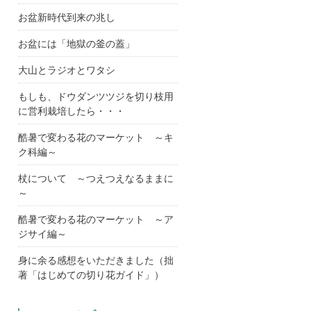
お盆新時代到来の兆し
お盆には「地獄の釜の蓋」
大山とラジオとワタシ
もしも、ドウダンツツジを切り枝用
に営利栽培したら・・・
酷暑で変わる花のマーケット ～キ
ク科編～
杖について ～つえつえなるままに
～
酷暑で変わる花のマーケット ～ア
ジサイ編～
身に余る感想をいただきました（拙
著「はじめての切り花ガイド」）