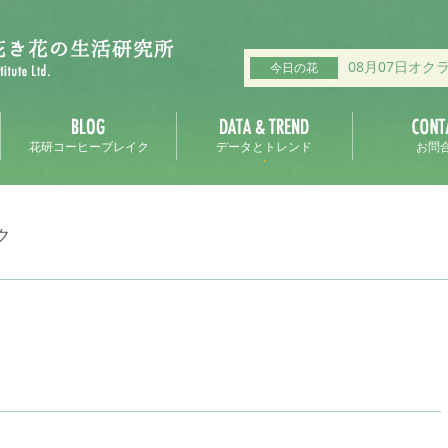
08月07日オク
今日の花
花研コーヒーブレイク
データとトレンド
お問
ク