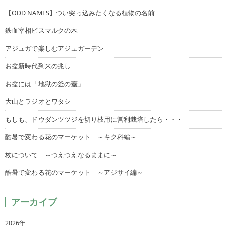
【ODD NAMES】つい突っ込みたくなる植物の名前
鉄血宰相ビスマルクの木
アジュガで楽しむアジュガーデン
お盆新時代到来の兆し
お盆には「地獄の釜の蓋」
大山とラジオとワタシ
もしも、ドウダンツツジを切り枝用に営利栽培したら・・・
酷暑で変わる花のマーケット ～キク科編～
杖について ～つえつえなるままに～
酷暑で変わる花のマーケット ～アジサイ編～
アーカイブ
2026年