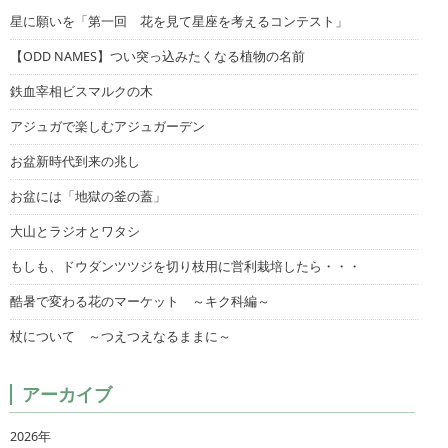
星に願いを「第一回 花を見て星座を考えるコンテスト」
【ODD NAMES】つい突っ込みたくなる植物の名前
鉄血宰相ビスマルクの木
アジュガで楽しむアジュガーデン
お盆新時代到来の兆し
お盆には「地獄の釜の蓋」
大山とラジオとワタシ
もしも、ドウダンツツジを切り枝用に営利栽培したら・・・
酷暑で変わる花のマーケット ～キク科編～
杖について ～つえつえなるままに～
アーカイブ
2026年