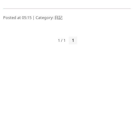
Posted at 05:15 | Category:
日記
1 / 1
1