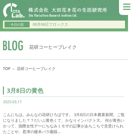
≡
08月06日フロックス
今日の花
花研コーヒーブレイク
TOP
花研コーヒーブレイク
＞
3月8日の黄色
2025.03.17
こんにちは。みんなの花研ひろばです。 3月8日の日本農業新聞、ご覧
になりました？？だいぶ黄色くて、かなりインパクト大。 何が黄色い
かって、国際女性デーにちなみミモザの記事があちこちで見受けられ
たことや、君津の榎本バラ園様…