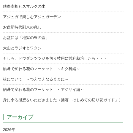
鉄拳宰相ビスマルクの木
アジュガで楽しむアジュガーデン
お盆新時代到来の兆し
お盆には「地獄の釜の蓋」
大山とラジオとワタシ
もしも、ドウダンツツジを切り枝用に営利栽培したら・・・
酷暑で変わる花のマーケット ～キク科編～
杖について ～つえつえなるままに～
酷暑で変わる花のマーケット ～アジサイ編～
身に余る感想をいただきました（拙著「はじめての切り花ガイド」）
アーカイブ
2026年