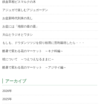
鉄血宰相ビスマルクの木
アジュガで楽しむアジュガーデン
お盆新時代到来の兆し
お盆には「地獄の釜の蓋」
大山とラジオとワタシ
もしも、ドウダンツツジを切り枝用に営利栽培したら・・・
酷暑で変わる花のマーケット ～キク科編～
杖について ～つえつえなるままに～
酷暑で変わる花のマーケット ～アジサイ編～
アーカイブ
2026年
2025年