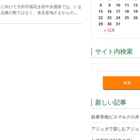
8
9
10
11
12
日に向けて大田市場花き部中央通路では、いま
15
16
17
18
19
。品種の数ではなく、各生産地さまからの…
22
23
24
25
26
29
30
31
« 12月
サイト内検索
新しい記事
鉄拳宰相ビスマルクの木
アジュガで楽しむアジュ