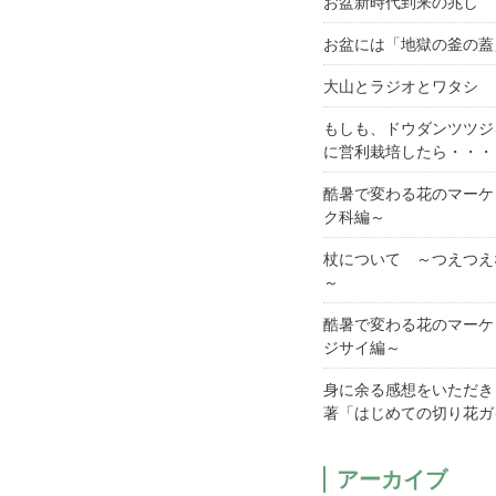
お盆新時代到来の兆し
お盆には「地獄の釜の蓋
大山とラジオとワタシ
もしも、ドウダンツツジ
に営利栽培したら・・・
酷暑で変わる花のマーケ
ク科編～
杖について ～つえつえ
～
酷暑で変わる花のマーケ
ジサイ編～
身に余る感想をいただき
著「はじめての切り花ガ
アーカイブ