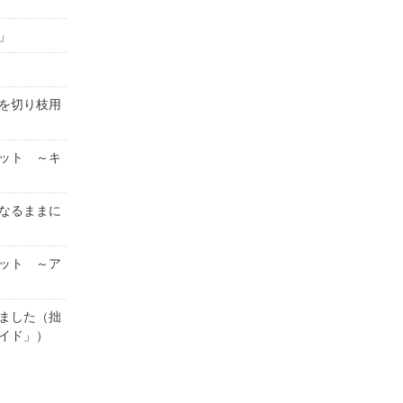
」
を切り枝用
ット ～キ
なるままに
ット ～ア
ました（拙
イド」）