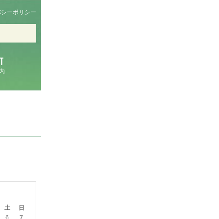
バシーポリシー
内
土
日
6
7