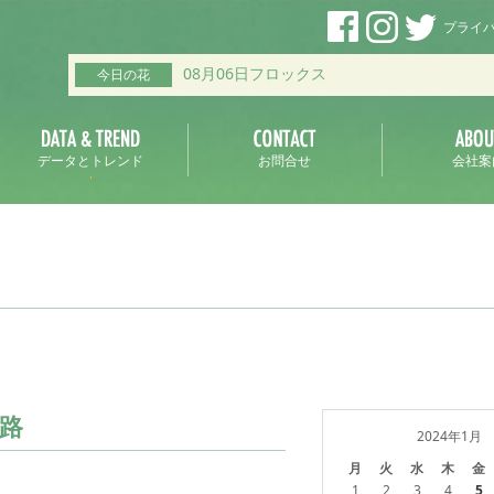
プライ
08月06日フロックス
今日の花
データとトレンド
お問合せ
会社案
路
2024年1月
月
火
水
木
金
1
2
3
4
5