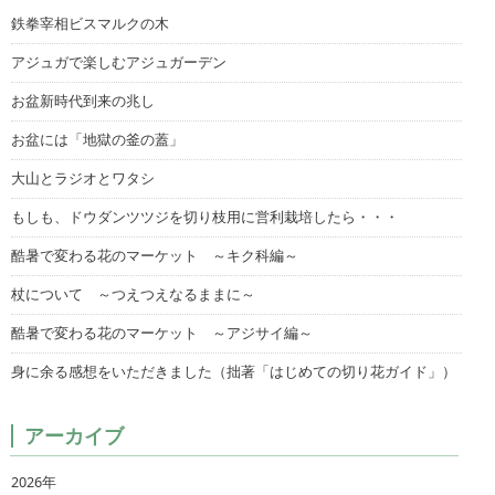
鉄拳宰相ビスマルクの木
アジュガで楽しむアジュガーデン
お盆新時代到来の兆し
お盆には「地獄の釜の蓋」
大山とラジオとワタシ
もしも、ドウダンツツジを切り枝用に営利栽培したら・・・
酷暑で変わる花のマーケット ～キク科編～
杖について ～つえつえなるままに～
酷暑で変わる花のマーケット ～アジサイ編～
身に余る感想をいただきました（拙著「はじめての切り花ガイド」）
アーカイブ
2026年