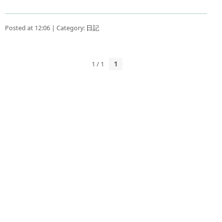
Posted at 12:06 | Category:
日記
1 / 1
1