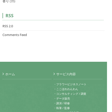
香り
(35)
RSS
RSS 2.0
Comments Feed
ホーム
サービス内容
・フラワービジネスノート
・ここほれわんわん
・コンサルティング / 調査
・データ販売
・講演 / 研修
・執筆 / 監修