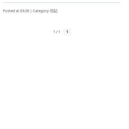
Posted at 03:26 | Category:
日記
1 / 1
1