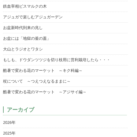
鉄血宰相ビスマルクの木
アジュガで楽しむアジュガーデン
お盆新時代到来の兆し
お盆には「地獄の釜の蓋」
大山とラジオとワタシ
もしも、ドウダンツツジを切り枝用に営利栽培したら・・・
酷暑で変わる花のマーケット ～キク科編～
杖について ～つえつえなるままに～
酷暑で変わる花のマーケット ～アジサイ編～
アーカイブ
2026年
2025年