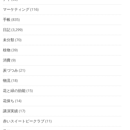
マーケティング
(116)
手帳
(835)
日記
(3,299)
未分類
(70)
枝物
(39)
消費
(9)
炭づつみ
(21)
物流
(18)
花と緑の効能
(15)
花保ち
(14)
講演実績
(17)
赤いスイートピークラブ
(11)