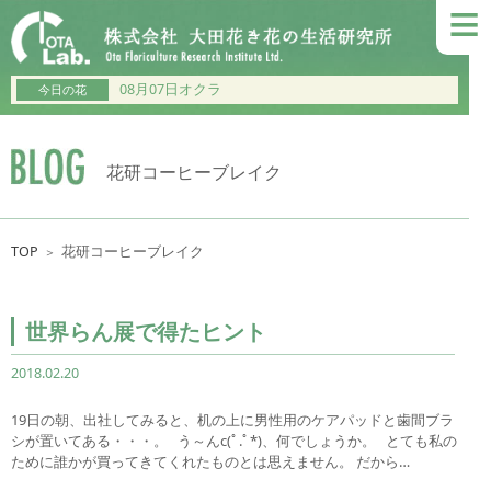
≡
08月07日オクラ
今日の花
花研コーヒーブレイク
TOP
花研コーヒーブレイク
＞
世界らん展で得たヒント
2018.02.20
19日の朝、出社してみると、机の上に男性用のケアパッドと歯間ブラ
シが置いてある・・・。 う～んc(ﾟ.ﾟ*)、何でしょうか。 とても私の
ために誰かが買ってきてくれたものとは思えません。 だから…