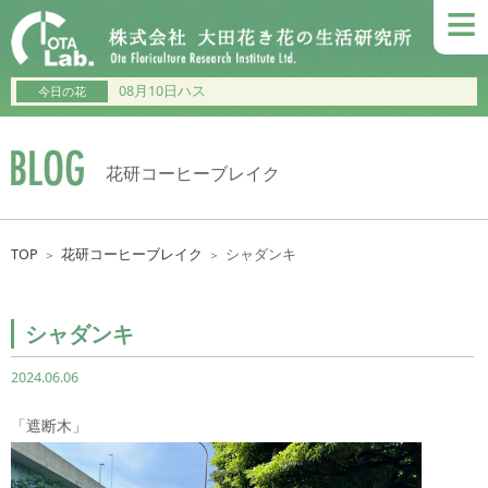
≡
08月10日ハス
今日の花
花研コーヒーブレイク
TOP
花研コーヒーブレイク
シャダンキ
＞
＞
シャダンキ
2024.06.06
「遮断木」