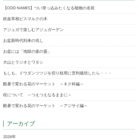
【ODD NAMES】つい突っ込みたくなる植物の名前
鉄血宰相ビスマルクの木
アジュガで楽しむアジュガーデン
お盆新時代到来の兆し
お盆には「地獄の釜の蓋」
大山とラジオとワタシ
もしも、ドウダンツツジを切り枝用に営利栽培したら・・・
酷暑で変わる花のマーケット ～キク科編～
杖について ～つえつえなるままに～
酷暑で変わる花のマーケット ～アジサイ編～
アーカイブ
2026年