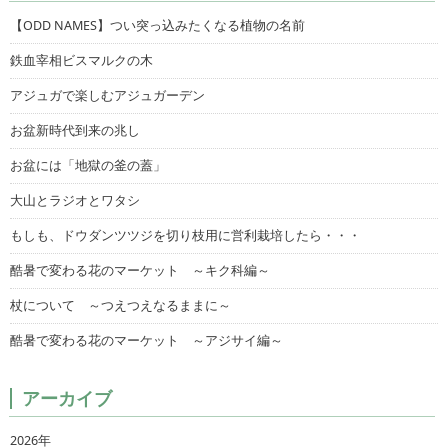
【ODD NAMES】つい突っ込みたくなる植物の名前
鉄血宰相ビスマルクの木
アジュガで楽しむアジュガーデン
お盆新時代到来の兆し
お盆には「地獄の釜の蓋」
大山とラジオとワタシ
もしも、ドウダンツツジを切り枝用に営利栽培したら・・・
酷暑で変わる花のマーケット ～キク科編～
杖について ～つえつえなるままに～
酷暑で変わる花のマーケット ～アジサイ編～
アーカイブ
2026年