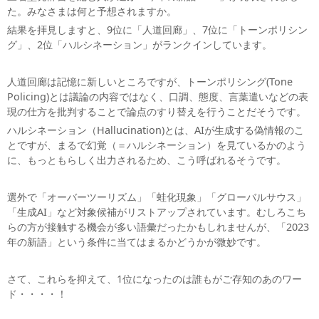
た。みなさまは何と予想されますか。
結果を拝見しますと、9位に「人道回廊」、7位に「トーンポリシン
グ」、2位「ハルシネーション」がランクインしています。
人道回廊は記憶に新しいところですが、トーンポリシング(Tone
Policing)とは議論の内容ではなく、口調、態度、言葉遣いなどの表
現の仕方を批判することで論点のすり替えを行うことだそうです。
ハルシネーション（Hallucination)とは、AIが生成する偽情報のこ
とですが、まるで幻覚（＝ハルシネーション）を見ているかのよう
に、もっともらしく出力されるため、こう呼ばれるそうです。
選外で「オーバーツーリズム」「蛙化現象」「グローバルサウス」
「生成AI」など対象候補がリストアップされています。むしろこち
らの方が接触する機会が多い語彙だったかもしれませんが、「2023
年の新語」という条件に当てはまるかどうかが微妙です。
さて、これらを抑えて、1位になったのは誰もがご存知のあのワー
ド・・・・！