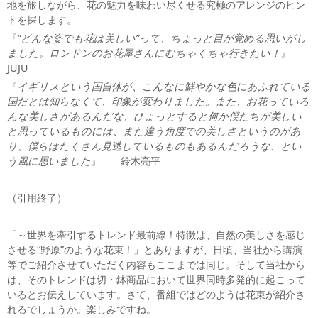
地を旅しながら、花の魅力を味わい尽くせる究極のアレンジのヒン
トを探します。
『
“どんな姿でも花は美しい”って、ちょっと目が覚める思いがし
ました。ロンドンのお花屋さんにむちゃくちゃ行きたい！
』
JUJU
『
イギリスという国自体が、こんなに鮮やかな色にあふれている
国だとは知らなくて、印象が変わりました。また、お花っていろ
んな美しさがあるんだな、ひょっとすると何か僕たちが美しい
と思っているものには、また違う角度での美しさというのがあ
り、僕らはたくさん見逃しているものもあるんだろうな、とい
う風に思いました
』 鈴木亮平
（引用終了）
「～世界を牽引するトレンド最前線！特徴は、自然の美しさを感じ
させる“野原”のような花束！」とありますが、日頃、当社から講演
等でご紹介させていただく内容もここまでは同じ。そして当社から
は、そのトレンドは切・鉢商品において世界同時多発的に起こって
いるとお伝えしています。さて、番組ではどのようは花束が紹介さ
れるでしょうか。楽しみですね。