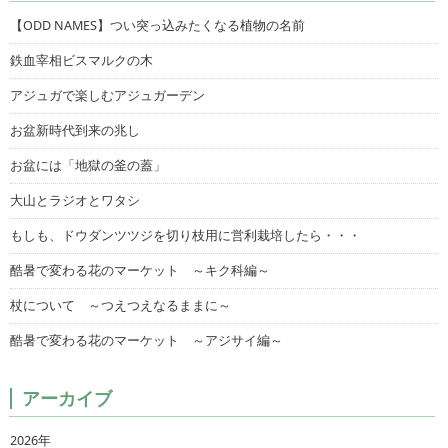
【ODD NAMES】つい突っ込みたくなる植物の名前
鉄血宰相ビスマルクの木
アジュガで楽しむアジュガーデン
お盆新時代到来の兆し
お盆には「地獄の釜の蓋」
大山とラジオとワタシ
もしも、ドウダンツツジを切り枝用に営利栽培したら・・・
酷暑で変わる花のマーケット ～キク科編～
杖について ～つえつえなるままに～
酷暑で変わる花のマーケット ～アジサイ編～
アーカイブ
2026年