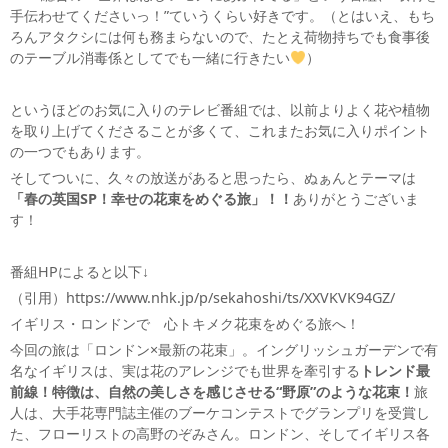
手伝わせてくださいっ！”ていうくらい好きです。（とはいえ、もち
ろんアタクシには何も務まらないので、たとえ荷物持ちでも食事後
のテーブル消毒係としてでも一緒に行きたい
）
というほどのお気に入りのテレビ番組では、以前よりよく花や植物
を取り上げてくださることが多くて、これまたお気に入りポイント
の一つでもあります。
そしてついに、久々の放送があると思ったら、ぬぁんとテーマは
「春の英国SP！幸せの花束をめぐる旅」！！
ありがとうございま
す！
番組HPによると以下↓
（引用）https://www.nhk.jp/p/sekahoshi/ts/XXVKVK94GZ/
イギリス・ロンドンで 心トキメク花束をめぐる旅へ！
今回の旅は「ロンドン×最新の花束」。イングリッシュガーデンで有
名なイギリスは、実は花のアレンジでも世界を牽引する
トレンド最
前線！特徴は、自然の美しさを感じさせる“野原”のような花束！
旅
人は、大手花専門誌主催のブーケコンテストでグランプリを受賞し
た、フローリストの高野のぞみさん。ロンドン、そしてイギリス各