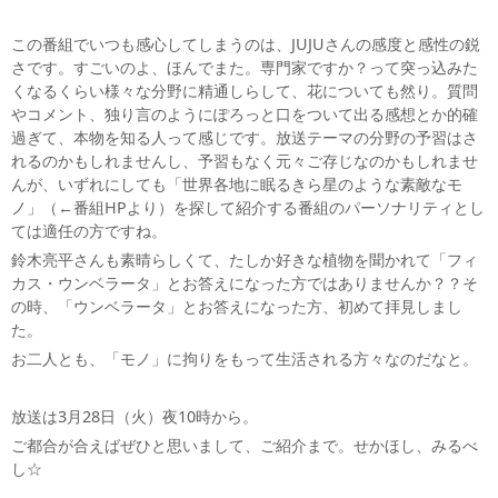
この番組でいつも感心してしまうのは、JUJUさんの感度と感性の鋭
さです。すごいのよ、ほんでまた。専門家ですか？って突っ込みた
くなるくらい様々な分野に精通しらして、花についても然り。質問
やコメント、独り言のようにぽろっと口をついて出る感想とか的確
過ぎて、本物を知る人って感じです。放送テーマの分野の予習はさ
れるのかもしれませんし、予習もなく元々ご存じなのかもしれませ
んが、いずれにしても「世界各地に眠るきら星のような素敵なモ
ノ」（←番組HPより）を探して紹介する番組のパーソナリティとし
ては適任の方ですね。
鈴木亮平さんも素晴らしくて、たしか好きな植物を聞かれて「フィ
カス・ウンベラータ」とお答えになった方ではありませんか？？そ
の時、「ウンベラータ」とお答えになった方、初めて拝見しまし
た。
お二人とも、「モノ」に拘りをもって生活される方々なのだなと。
放送は3月28日（火）夜10時から。
ご都合が合えばぜひと思いまして、ご紹介まで。せかほし、みるべ
し☆