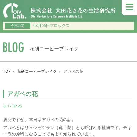
≡
08月06日フロックス
今日の花
花研コーヒーブレイク
TOP
花研コーヒーブレイク
アガベの花
＞
＞
アガベの花
2017.07.26
唐突ですが、本日はアガベの花の話。
アガベとはリュウゼツラン（竜舌蘭）とも呼ばれる植物です。テキ
ーラの原料になることでもよく知られています。