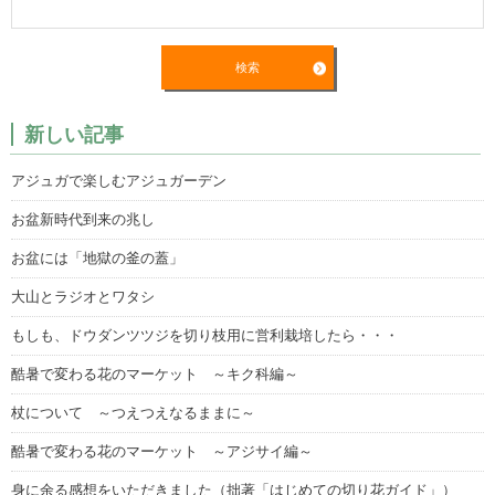
新しい記事
アジュガで楽しむアジュガーデン
お盆新時代到来の兆し
お盆には「地獄の釜の蓋」
大山とラジオとワタシ
もしも、ドウダンツツジを切り枝用に営利栽培したら・・・
酷暑で変わる花のマーケット ～キク科編～
杖について ～つえつえなるままに～
酷暑で変わる花のマーケット ～アジサイ編～
身に余る感想をいただきました（拙著「はじめての切り花ガイド」）